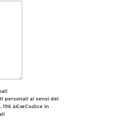
ali
i personali ai sensi del
n. 196 â€œCodice in
li