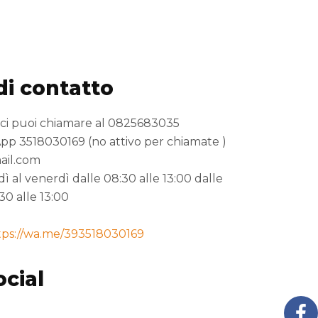
di contatto
 ci puoi chiamare al 0825683035
 3518030169 (no attivo per chiamate )
ail.com
edì al venerdì dalle 08:30 alle 13:00 dalle
30 alle 13:00
tps://wa.me/393518030169
ocial