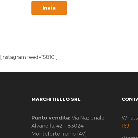
[instagram feed=”5810″]
MARCHITIELLO SRL
CONTA
Punto vendita:
Via Nazionale
Whats
Alvanella, 42 – 83024
169
Monteforte Irpino (AV)