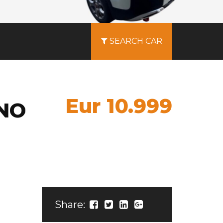
SEARCH CAR
Eur 10.999
NNO
Share: