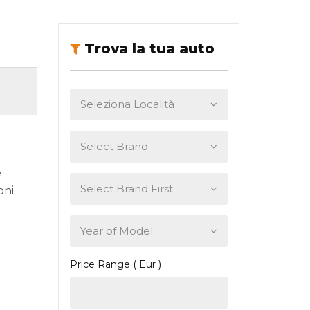
Trova la tua auto
è
oni
Price Range ( Eur )