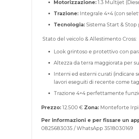
Motorizzazione:
1.3 Multijet (Die
Trazione:
Integrale 4×4 (con selet
Tecnologia:
Sistema Start & Stop 
️ Stato del veicolo & Allestimento Cross:
Look grintoso e protettivo con parau
Altezza da terra maggiorata per su
Interni ed esterni curati (indicare s
lavori eseguiti di recente come tag
Trazione 4×4 perfettamente funzio
Prezzo:
12.500 €
Zona:
Monteforte Irpi
Per informazioni e per fissare un a
0825683035 / WhatsApp 3518030169