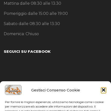
Mattina dalle 08:30 alle 13:30
Pomeriggio dalle 15:00 alle 19:00
Sabato dalle 08:30 alle 13:30
Domenica: Chiuso
SEGUICI SU FACEBOOK
Gestisci Consenso Cookie
Per fornire le migliori esperienze, utilizziamo tecnologie come i cookie
per memorizzare e/o accedere alle informazioni del dispositivo. Il
consenso a queste tecnologie ci permetterà di elaborare dati come il